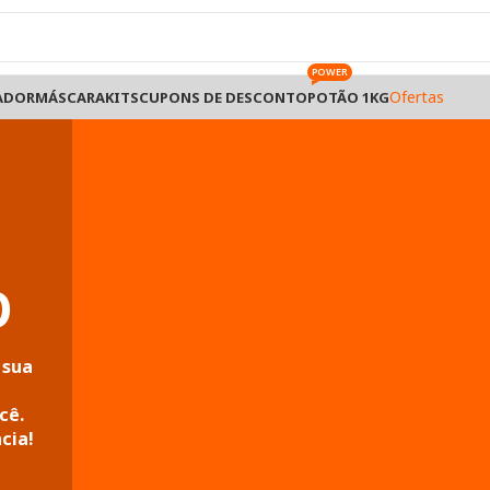
POWER
Ofertas
ADOR
MÁSCARA
KITS
CUPONS DE DESCONTO
POTÃO 1KG
O
 sua
m
cê.
cia!