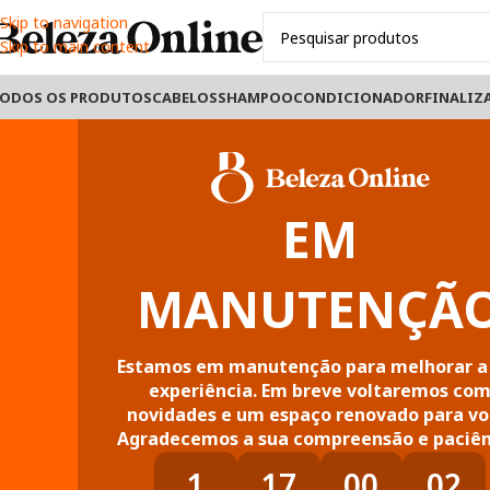
Skip to navigation
Skip to main content
ODOS OS PRODUTOS
CABELOS
SHAMPOO
CONDICIONADOR
FINALIZ
EM
MANUTENÇÃ
Estamos em manutenção para melhorar a
experiência. Em breve voltaremos co
novidades e um espaço renovado para vo
Agradecemos a sua compreensão e paciên
1
17
00
01