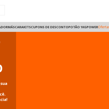
Oferta
ADOR
MÁSCARA
KITS
CUPONS DE DESCONTO
POTÃO 1KG
POWER
O
 sua
m
cê.
cia!