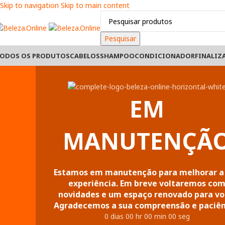
Skip to navigation
Skip to main content
Pesquisar
ODOS OS PRODUTOS
CABELOS
SHAMPOO
CONDICIONADOR
FINALIZ
EM
MANUTENÇÃ
Estamos em manutenção para melhorar a
experiência. Em breve voltaremos co
novidades e um espaço renovado para vo
Agradecemos a sua compreensão e paciên
0
dias
00
hr
00
min
00
seg