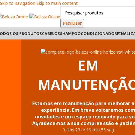
Skip to navigation
Skip to main content
Pesquisar
ODOS OS PRODUTOS
CABELOS
SHAMPOO
CONDICIONADOR
FINALIZ
EM
MANUTENÇÃ
Estamos em manutenção para melhorar a
experiência. Em breve voltaremos co
novidades e um espaço renovado para vo
Agradecemos a sua compreensão e paciên
0
dias
23
hr
19
min
55
seg