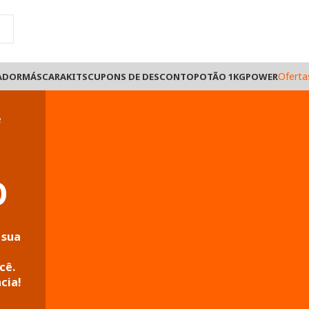
Oferta
ADOR
MÁSCARA
KITS
CUPONS DE DESCONTO
POTÃO 1KG
POWER
O
 sua
m
cê.
cia!