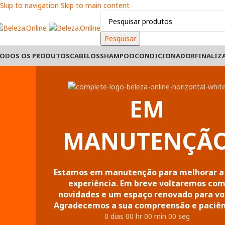
Skip to navigation
Skip to main content
Pesquisar
ODOS OS PRODUTOS
CABELOS
SHAMPOO
CONDICIONADOR
FINALIZ
EM
MANUTENÇÃ
Estamos em manutenção para melhorar a
experiência. Em breve voltaremos co
novidades e um espaço renovado para vo
Agradecemos a sua compreensão e paciên
0
dias
00
hr
00
min
00
seg