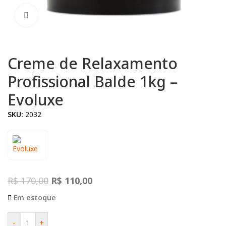
Clique para ampliar
Creme de Relaxamento
Profissional Balde 1kg –
Evoluxe
SKU:
2032
R$
170,00
R$
110,00
Em estoque
-
+